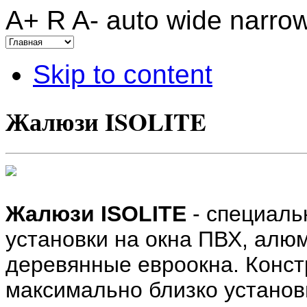
A+
R
A-
auto
wide
narro
Skip to content
Жалюзи ISOLITE
Жалюзи ISOLITE
- специаль
установки на окна ПВХ, алю
деревянные евроокна. Конст
максимально близко установи